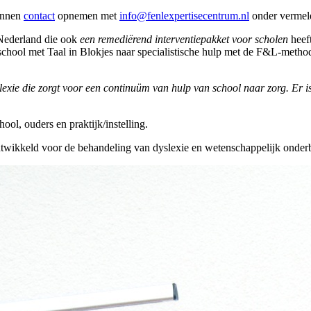
kunnen
contact
opnemen met
info@fenlexpertisecentrum.nl
onder vermel
Nederland die ook
een remediërend interventiepakket voor scholen
heeft
hool met Taal in Blokjes naar specialistische hulp met de F&L-methode 
ie die zorgt voor een continuüm van hulp van school naar zorg. Er i
ool, ouders en praktijk/instelling.
twikkeld voor de behandeling van dyslexie en wetenschappelijk onde