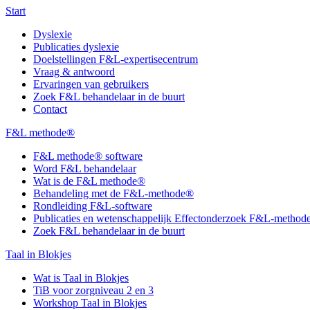
Start
Dyslexie
Publicaties dyslexie
Doelstellingen F&L-expertisecentrum
Vraag & antwoord
Ervaringen van gebruikers
Zoek F&L behandelaar in de buurt
Contact
F&L methode®
F&L methode® software
Word F&L behandelaar
Wat is de F&L methode®
Behandeling met de F&L-methode®
Rondleiding F&L-software
Publicaties en wetenschappelijk Effectonderzoek F&L-metho
Zoek F&L behandelaar in de buurt
Taal in Blokjes
Wat is Taal in Blokjes
TiB voor zorgniveau 2 en 3
Workshop Taal in Blokjes