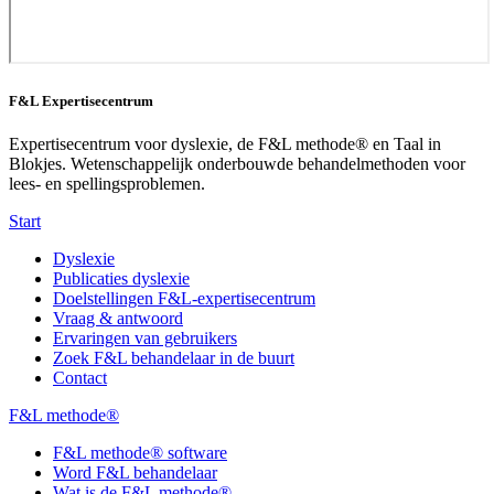
F&L Expertisecentrum
Expertisecentrum voor dyslexie, de F&L methode® en Taal in
Blokjes. Wetenschappelijk onderbouwde behandelmethoden voor
lees- en spellingsproblemen.
Start
Dyslexie
Publicaties dyslexie
Doelstellingen F&L-expertisecentrum
Vraag & antwoord
Ervaringen van gebruikers
Zoek F&L behandelaar in de buurt
Contact
F&L methode®
F&L methode® software
Word F&L behandelaar
Wat is de F&L methode®