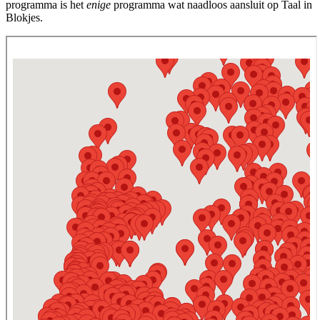
programma is het
enige
programma wat naadloos aansluit op Taal in
Blokjes.