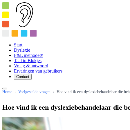
Start
Dyslexie
F&L methode®
Taal in Blokjes
Vraag & antwoord
Ervaringen van gebruikers
Contact
Home
›
Veelgestelde vragen
›
Hoe vind ik een dyslexiebehandelaar die b
Hoe vind ik een dyslexiebehandelaar die