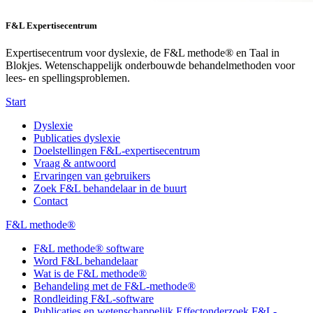
F&L Expertisecentrum
Expertisecentrum voor dyslexie, de F&L methode® en Taal in
Blokjes. Wetenschappelijk onderbouwde behandelmethoden voor
lees- en spellingsproblemen.
Start
Dyslexie
Publicaties dyslexie
Doelstellingen F&L-expertisecentrum
Vraag & antwoord
Ervaringen van gebruikers
Zoek F&L behandelaar in de buurt
Contact
F&L methode®
F&L methode® software
Word F&L behandelaar
Wat is de F&L methode®
Behandeling met de F&L-methode®
Rondleiding F&L-software
Publicaties en wetenschappelijk Effectonderzoek F&L-