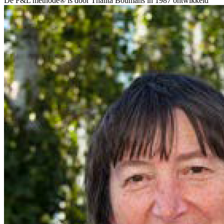
De F&L methode® is door Thalita Boumans in 1987 ontwikkeld