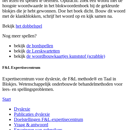
het lezen en spellen te oefenen. Opdracht: zoek een woord met de
hoogste woordwaarde in het blokwoordenboek bij de gekleurde
blokjes die je hebt gewonnen. Doe het boek dicht. Bouw dit woord
met de klankblokken, schrijf het woord op en kijk samen na.
Bekijk
het dobbelspel
Nog meer spellen?
bekijk
de bordspellen
bekijk
de Leeskwartetten
bekijk
de woordbouwkaartjes kunststof (scrabble)
F&L Expertisecentrum
Expertisecentrum voor dyslexie, de F&L methode® en Taal in
Blokjes. Wetenschappelijk onderbouwde behandelmethoden voor
lees- en spellingsproblemen.
Start
Dyslexie
Publicaties dyslexie
Doelstellingen F&L-expertisecentrum
Vraag & antwoord
Ervaringen van gebruikers