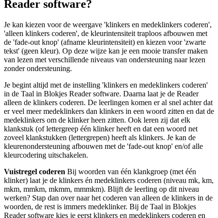
Reader software?
Je kan kiezen voor de weergave 'klinkers en medeklinkers coderen',
'alleen klinkers coderen', de kleurintensiteit traploos afbouwen met
de 'fade-out knop' (afname kleurintensiteit) en kiezen voor 'zwarte
tekst' (geen kleur). Op deze wijze kan je een mooie transfer maken
van lezen met verschillende niveaus van ondersteuning naar lezen
zonder ondersteuning.
Je begint altijd met de instelling 'klinkers en medeklinkers coderen'
in de Taal in Blokjes Reader software. Daarna laat je de Reader
alleen de klinkers coderen. De leerlingen komen er al snel achter dat
er veel meer medeklinkers dan klinkers in een woord zitten en dat de
medeklinkers om de klinker heen zitten. Ook leren zij dat elk
klankstuk (of lettergreep één klinker heeft en dat een woord net
zoveel klankstukken (lettergrepen) heeft als klinkers. Je kan de
kleurenondersteuning afbouwen met de 'fade-out knop' en/of alle
kleurcodering uitschakelen.
Vuistregel coderen
Bij woorden van één klankgroep (met één
klinker) laat je de klinkers én medeklinkers coderen (niveau mk, km,
mkm, mmkm, mkmm, mmmkm). Blijft de leerling op dit niveau
werken? Stap dan over naar het coderen van alleen de klinkers in de
woorden, de rest is immers medeklinker. Bij de Taal in Blokjes
Reader software kies je eerst klinkers en medeklinkers coderen en