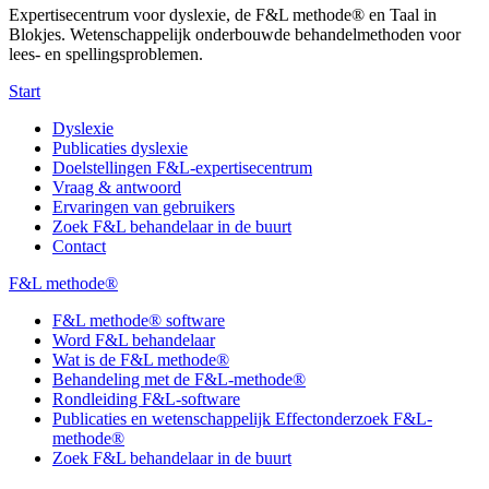
Expertisecentrum voor dyslexie, de F&L methode® en Taal in
Blokjes. Wetenschappelijk onderbouwde behandelmethoden voor
lees- en spellingsproblemen.
Start
Dyslexie
Publicaties dyslexie
Doelstellingen F&L-expertisecentrum
Vraag & antwoord
Ervaringen van gebruikers
Zoek F&L behandelaar in de buurt
Contact
F&L methode®
F&L methode® software
Word F&L behandelaar
Wat is de F&L methode®
Behandeling met de F&L-methode®
Rondleiding F&L-software
Publicaties en wetenschappelijk Effectonderzoek F&L-
methode®
Zoek F&L behandelaar in de buurt