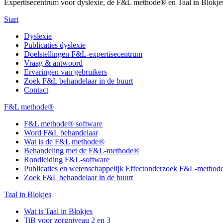
Expertisecentrum voor dyslexie, de F&L methode® en Taal in Blokje
Start
Dyslexie
Publicaties dyslexie
Doelstellingen F&L-expertisecentrum
Vraag & antwoord
Ervaringen van gebruikers
Zoek F&L behandelaar in de buurt
Contact
F&L methode®
F&L methode® software
Word F&L behandelaar
Wat is de F&L methode®
Behandeling met de F&L-methode®
Rondleiding F&L-software
Publicaties en wetenschappelijk Effectonderzoek F&L-metho
Zoek F&L behandelaar in de buurt
Taal in Blokjes
Wat is Taal in Blokjes
TiB voor zorgniveau 2 en 3