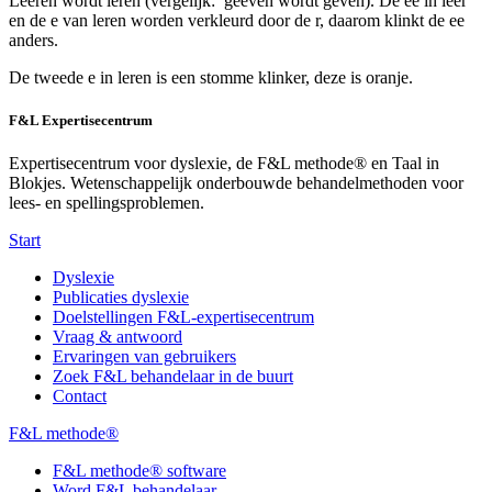
Leeren wordt leren (vergelijk: geeven wordt geven). De ee in leer
en de e van leren worden verkleurd door de r, daarom klinkt de ee
anders.
De tweede e in leren is een stomme klinker, deze is oranje.
F&L Expertisecentrum
Expertisecentrum voor dyslexie, de F&L methode® en Taal in
Blokjes. Wetenschappelijk onderbouwde behandelmethoden voor
lees- en spellingsproblemen.
Start
Dyslexie
Publicaties dyslexie
Doelstellingen F&L-expertisecentrum
Vraag & antwoord
Ervaringen van gebruikers
Zoek F&L behandelaar in de buurt
Contact
F&L methode®
F&L methode® software
Word F&L behandelaar