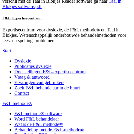
verschil met de Taal in Blokjes Reader software ga naar
Taal in
Blokjes software.pdf
F&L Expertisecentrum
Expertisecentrum voor dyslexie, de F&L methode® en Taal in
Blokjes. Wetenschappelijk onderbouwde behandelmethoden voor
lees- en spellingsproblemen.
Start
Dyslexie
Publicaties dyslexie
Doelstellingen F&L-expertisecentrum
Vraag & antwoord
Ervaringen van gebruikers
Zoek F&L behandelaar in de buurt
Contact
F&L methode®
F&L methode® software
Word F&L behandelaar
Wat is de F&L methode®
Behandeling met de F&L-methode®