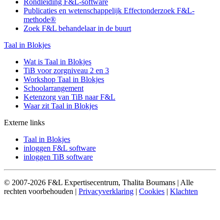
Rondleiding F&L-software
Publicaties en wetenschappelijk Effectonderzoek F&L-
methode®
Zoek F&L behandelaar in de buurt
Taal in Blokjes
Wat is Taal in Blokjes
TiB voor zorgniveau 2 en 3
Workshop Taal in Blokjes
Schoolarrangement
Ketenzorg van TiB naar F&L
Waar zit Taal in Blokjes
Externe links
Taal in Blokjes
inloggen F&L software
inloggen TiB software
© 2007-2026 F&L Expertisecentrum, Thalita Boumans | Alle
rechten voorbehouden |
Privacyverklaring
|
Cookies
|
Klachten