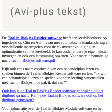
De
Taal in Blokjes Reader software
heeft een leesbibliotheek op
ingedeeld op Cito en Avi-niveau met automatische klankcodering en
verschillende maatregelen voor de tekstvereenvoudiging en
optimalisatie van het leesbeeld. Je kan onder andere je eigen teksten
invoegen en ook een leestraining opzetten. Voor meer informatie ga
naar:
Taal in Blokjes software.pdf
Kijk ook eens naar: voorbeeld van een behandelplan lezen en
spellen binnen de Taal in Blokjes Reader software en lees ‘’Ik wil
een behandelplan lezen en spellen voor een leerling samenstellen
met Taal in Blokjes, hoe pak ik dat aan?”
Ook kan je de Taal in Blokjes Reader software gebruiken op het
digibord ga naar: Kan je de Taal in Blokjes software ook op het
digibord gebruiken?
Voor informatie over de Taal in Blokjes Module software en het