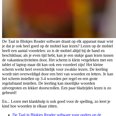
De Taal in Blokjes Reader software draait op elk apparaat maar wist
je dat je ook heel goed op de mobiel kan lezen? Lezen op de mobiel
heeft een aantal voordelen: zo is de mobiel altijd bij de hand en
beschikbaar, als je even tijd hebt, kan je een stukje gaan lezen tussen
de vakantieactiviteiten door. Het scherm is klein vergeleken met een
tablet of laptop maar dit kan ook een voordeel zijn! Het kleine
scherm werkt heel overzichtelijk voor zwakke lezers. De leerling
wordt niet overweldigd door een brei van woorden en letters. Je kan
het scherm instellen op 3-4 woorden per regel en een grote
regelafstand instellen. De leerling kan moeilijke woorden
uitvergroten en lekker doorscrollen. Een paar bladzijdes lezen is zo
gebeurd!
En... Lezen met klankhulp is ook goed voor de spelling, zo leert je
kind hoe woorden in elkaar zitten.
De Taal in Blokjes Reader software voor ouders op de