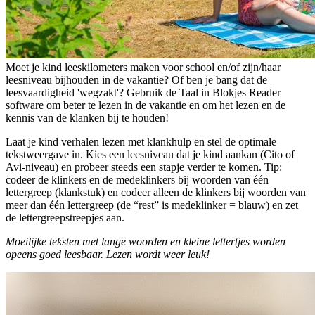
Moet je kind leeskilometers maken voor school en/of zijn/haar
leesniveau bijhouden in de vakantie? Of ben je bang dat de
leesvaardigheid 'wegzakt'? Gebruik de Taal in Blokjes Reader
software om beter te lezen in de vakantie en om het lezen en de
kennis van de klanken bij te houden!
Laat je kind verhalen lezen met klankhulp en stel de optimale
tekstweergave in. Kies een leesniveau dat je kind aankan (Cito of
Avi-niveau) en probeer steeds een stapje verder te komen. Tip:
codeer de klinkers en de medeklinkers bij woorden van één
lettergreep (klankstuk) en codeer alleen de klinkers bij woorden van
meer dan één lettergreep (de “rest” is medeklinker = blauw) en zet
de lettergreepstreepjes aan.
Moeilijke teksten met lange woorden en kleine lettertjes worden
opeens goed leesbaar. Lezen wordt weer leuk!