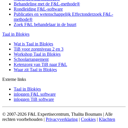
Behandeling met de F&L-methode®
Rondleiding F&L-software
Publicaties en wetenschappelijk Effectonderzoek F&L-
methode®
Zoek F&L behandelaar in de buurt
Taal in Blokjes
Wat is Taal in Blokjes
TiB voor zorgniveau 2 en 3
Workshop Taal in Blokjes
Schoolarrangement
Ketenzorg van TiB naar F&L
Waar zit Taal in Blokjes
Externe links
Taal in Blokjes
inloggen F&L software
inloggen TiB software
© 2007-2026 F&L Expertisecentrum, Thalita Boumans | Alle
rechten voorbehouden |
Privacyverklaring
|
Cookies
|
Klachten