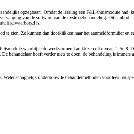
andelijks opzegbaar). Omdat de leerling een F&L-thuismodule had, ku
rvanging van de software van de dyslexiebehandeling. Dit aanbod is b
ïteit gewaarborgd is.
nbod te zien. Ze kunnen dan doorklikken naar het aanmeldformulier en e
-thuismodule waarbij je de werkvormen kan kiezen uit niveau 1 t/m 8. 
 De behandelaar hoeft verder niets te doen, de behandeling is immers 
s. Wetenschappelijk onderbouwde behandelmethoden voor lees- en spe