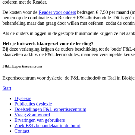
coderen met de Reader.
De kosten voor de
Reader voor ouders
bedragen € 7,50 per maand (ma
nemen op de combinatie van Reader + F&L-thuismodule. Dit is géén ve
behandeling maar dan graag door willen met oefenen, zodat de continu
Als de ouders inloggen in de gestopte thuismodule krijgen ze het aa
Heb je huiswerk klaargezet voor de leerling?
Bij deze verlenging krijgen de ouders beschikking tot de 'oude' F&L
klaarzetten a.d.h.v. de F&L-leermodules, maar een versimpelde keuze.
F&L Expertisecentrum
Expertisecentrum voor dyslexie, de F&L methode® en Taal in Blokje
Start
Dyslexie
Publicaties dyslexie
Doelstellingen F&L-expertisecentrum
Vraag & antwoord
Ervaringen van gebruikers
Zoek F&L behandelaar in de buurt
Contact