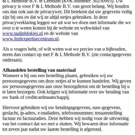
& L Methode B.V. te Leerdam (KvK-nummer: 30250993). Uw
privacy is voor F & L Methode B.V. van groot belang. Wij houden
ons dan ook aan de privacywet. Dit betekent dat uw gegevens veilig
zijn bij ons en dat wij ze altijd netjes gebruiken. In deze
privacyverklaring leggen we uit wat we doen met informatie die we
over u te weten komen bij de website en webwinkel van
www.taalinblokjes.nl
en de website van
www.fenlexpertisecentrum.nl
.
Als u vragen hebt, of wilt weten wat we precies van u bijhouden,
neem dan contact op met F & L Methode B.V. (zie contactgegevens
onderaan).
Afhandelen bestelling van materiaal
Wanneer u bij ons een bestelling plaatst, gebruiken wij uw
persoonsgegevens om deze netjes af te kunnen handelen. Wij geven
uw persoonsgegevens aan onze bezorgdienst om de bestelling bij u
te laten bezorgen. Ook krijgen wij informatie over uw betaling van
uw bank of creditcardmaatschappij.
Hiervoor gebruiken wij uw betalingsgegevens, naw-gegevens,
geslacht, ip-adres, e-mailadres, telefoonnummer, tenaamstelling
factuur en factuuradres. Deze hebben wij nodig voor de uitvoering
van het contract dat we met u sluiten. Wij bewaren deze informatie
tot zeven jaar nadat uw laatste bestelling is afgerond.