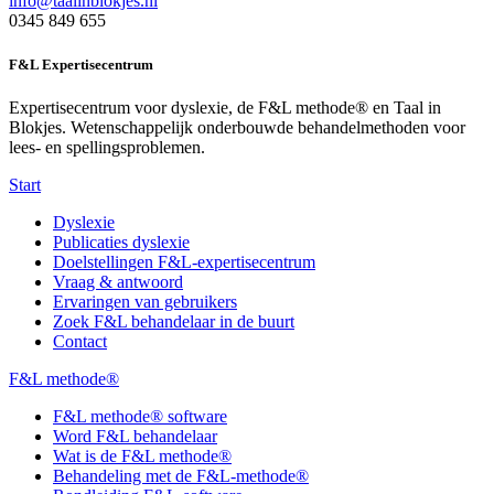
info@taalinblokjes.nl
0345 849 655
F&L Expertisecentrum
Expertisecentrum voor dyslexie, de F&L methode® en Taal in
Blokjes. Wetenschappelijk onderbouwde behandelmethoden voor
lees- en spellingsproblemen.
Start
Dyslexie
Publicaties dyslexie
Doelstellingen F&L-expertisecentrum
Vraag & antwoord
Ervaringen van gebruikers
Zoek F&L behandelaar in de buurt
Contact
F&L methode®
F&L methode® software
Word F&L behandelaar
Wat is de F&L methode®
Behandeling met de F&L-methode®