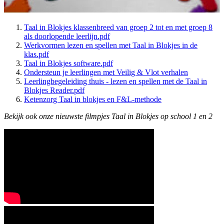
Taal in Blokjes klassenbreed van groep 2 tot en met groep 8
als doorlopende leerlijn.pdf
Werkvormen lezen en spellen met Taal in Blokjes in de
klas.pdf
Taal in Blokjes software.pdf
Ondersteun je leerlingen met Veilig & Vlot verhalen
Leerlingbegeleiding thuis - lezen en spellen met de Taal in
Blokjes Reader.pdf
Ketenzorg Taal in blokjes en F&L-methode
Bekijk ook onze nieuwste filmpjes Taal in Blokjes op school 1 en 2