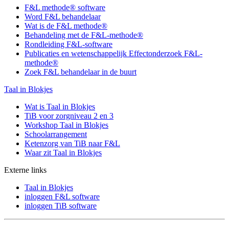
F&L methode® software
Word F&L behandelaar
Wat is de F&L methode®
Behandeling met de F&L-methode®
Rondleiding F&L-software
Publicaties en wetenschappelijk Effectonderzoek F&L-
methode®
Zoek F&L behandelaar in de buurt
Taal in Blokjes
Wat is Taal in Blokjes
TiB voor zorgniveau 2 en 3
Workshop Taal in Blokjes
Schoolarrangement
Ketenzorg van TiB naar F&L
Waar zit Taal in Blokjes
Externe links
Taal in Blokjes
inloggen F&L software
inloggen TiB software